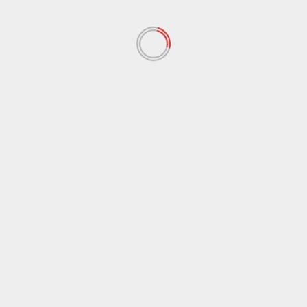
Tabaccaio accoltellato per 200 euro, denunciato un
uomo a Canicattì
8 Agosto 2026
Cronaca
Sicilia
Messina, proseguono le ricerche sotto le macerie
della palazzina crollata. Oltre 30 vigili del fuoco
impegnati
8 Agosto 2026