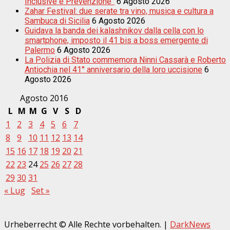
Inclusive e Prevenzione”
6 Agosto 2026
Zahar Festival: due serate tra vino, musica e cultura a
Sambuca di Sicilia
6 Agosto 2026
Guidava la banda dei kalashnikov dalla cella con lo
smartphone, imposto il 41 bis a boss emergente di
Palermo
6 Agosto 2026
La Polizia di Stato commemora Ninni Cassarà e Roberto
Antiochia nel 41° anniversario della loro uccisione
6
Agosto 2026
Agosto 2016
L
M
M
G
V
S
D
1
2
3
4
5
6
7
8
9
10
11
12
13
14
15
16
17
18
19
20
21
22
23
24
25
26
27
28
29
30
31
« Lug
Set »
Urheberrecht © Alle Rechte vorbehalten.
|
DarkNews