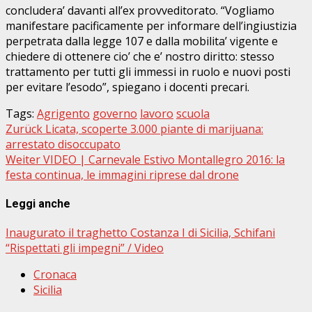
concludera’ davanti all’ex provveditorato. “Vogliamo
manifestare pacificamente per informare dell’ingiustizia
perpetrata dalla legge 107 e dalla mobilita’ vigente e
chiedere di ottenere cio’ che e’ nostro diritto: stesso
trattamento per tutti gli immessi in ruolo e nuovi posti
per evitare l’esodo”, spiegano i docenti precari.
Tags:
Agrigento
governo
lavoro
scuola
Beitragsnavigation
Zurück
Licata, scoperte 3.000 piante di marijuana:
arrestato disoccupato
Weiter
VIDEO | Carnevale Estivo Montallegro 2016: la
festa continua, le immagini riprese dal drone
Leggi anche
Inaugurato il traghetto Costanza I di Sicilia, Schifani
“Rispettati gli impegni” / Video
Cronaca
Sicilia