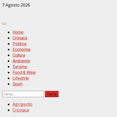
Zum
7 Agosto 2026
Inhalt
springen
Primäres
Menü
Home
Cronaca
Politica
Economia
Cultura
Ambiente
Turismo
Food & Wine
Lifestyle
Sport
Ricerca
per:
Agrigento
Cronaca