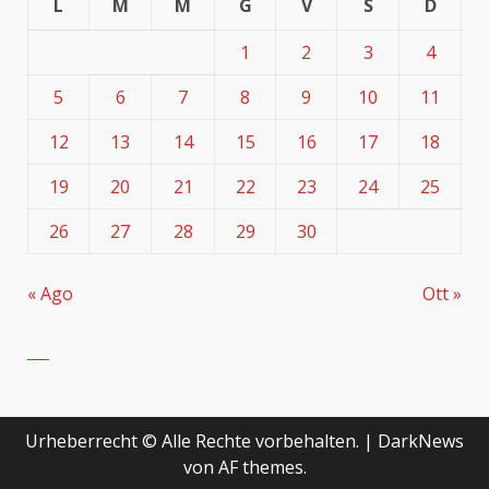
L
M
M
G
V
S
D
1
2
3
4
5
6
7
8
9
10
11
12
13
14
15
16
17
18
19
20
21
22
23
24
25
26
27
28
29
30
« Ago
Ott »
Urheberrecht © Alle Rechte vorbehalten.
|
DarkNews
von AF themes.