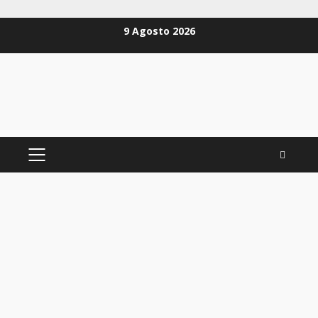
Zum
9 Agosto 2026
Inhalt
springen
PRIMÄRES
MENÜ