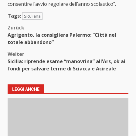
consentire l’avvio regolare dell’anno scolastico”.
Tags:
Siculiana
Beitragsnavigation
Zurück
Agrigento, la consigliera Palermo: “Città nel
totale abbandono”
Weiter
Sicilia: riprende esame “manovrina” all’Ars, ok ai
fondi per salvare terme di Sciacca e Acireale
LEGGI ANCHE