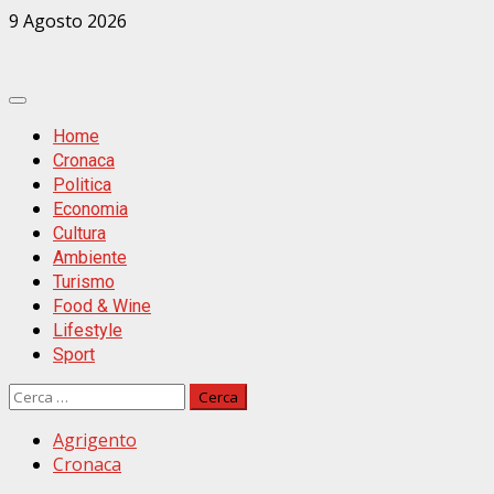
Zum
9 Agosto 2026
Inhalt
springen
Primäres
Menü
Home
Cronaca
Politica
Economia
Cultura
Ambiente
Turismo
Food & Wine
Lifestyle
Sport
Ricerca
per:
Agrigento
Cronaca