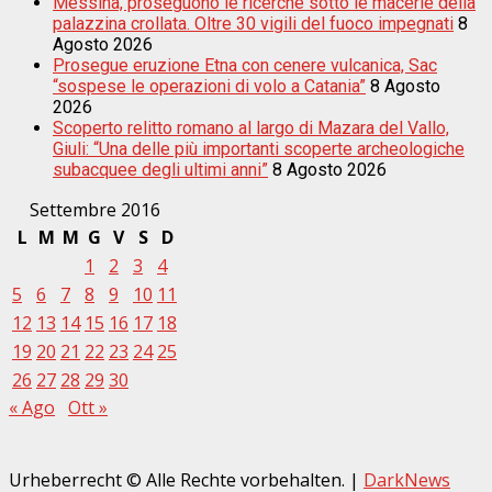
Messina, proseguono le ricerche sotto le macerie della
palazzina crollata. Oltre 30 vigili del fuoco impegnati
8
Agosto 2026
Prosegue eruzione Etna con cenere vulcanica, Sac
“sospese le operazioni di volo a Catania”
8 Agosto
2026
Scoperto relitto romano al largo di Mazara del Vallo,
Giuli: “Una delle più importanti scoperte archeologiche
subacquee degli ultimi anni”
8 Agosto 2026
Settembre 2016
L
M
M
G
V
S
D
1
2
3
4
5
6
7
8
9
10
11
12
13
14
15
16
17
18
19
20
21
22
23
24
25
26
27
28
29
30
« Ago
Ott »
Urheberrecht © Alle Rechte vorbehalten.
|
DarkNews