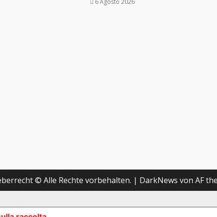
6 Agosto 2026
berrecht © Alle Rechte vorbehalten.
|
DarkNews
von AF th
ulla raccolta
LE TUE PREFERENZE RELATIVE ALLA P