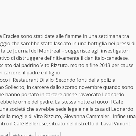
ica Eraclea sono stati date alle fiamme in una settimana tra
io che sarebbe stato lasciato in una bottiglia nei pressi di
rta Le Journal del Montreal – suggerisce agli investigatori
tativo di distruggere definitivamente il clan italo-canadese.
sciato dal padrino Vito Rizzuto, morto a fine 2013 per cause
arcere, il padre e il figlio.
co il Restaurant Dilallo. Secondo fonti della polizia
fano Sollecito, in carcere dallo scorso novembre quando sono
 che hanno portato in carcere anche l’avvocato Leonardo
irebbe le orme del padre. La stessa notte a fuoco il Café
 una società che avrebbe sede legale nella casa di Leonardo
della moglie di Vito Rizzuto, Giovanna Cammaleri. Infine una
ro il Café Bellerose, situato nel distretto di Laval Vimont.
real
nick rizzuto
vito rizzuto