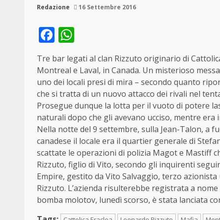
Redazione
16 Settembre 2016
Facebook
WhatsApp
Tre bar legati al clan Rizzuto originario di Cattol
Montreal e Laval, in Canada. Un misterioso messagg
uno dei locali presi di mira – secondo quanto ripo
che si tratta di un nuovo attacco dei rivali nel ten
Prosegue dunque la lotta per il vuoto di potere la
naturali dopo che gli avevano ucciso, mentre era in c
Nella notte del 9 settembre, sulla Jean-Talon, a fuo
canadese il locale era il quartier generale di Ste
scattate le operazioni di polizia Magot e Mastiff
Rizzuto, figlio di Vito, secondo gli inquirenti segu
Empire, gestito da Vito Salvaggio, terzo azionista
Rizzuto. L’azienda risulterebbe registrata a nome 
bomba molotov, lunedì scorso, è stata lanciata cont
Tags:
Cattolica Eraclea
Leonardo Rizzuto
Mafia
Mont