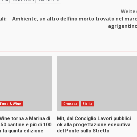
Weite
li:
Ambiente, un altro delfino morto trovato nel mar
agrigentin
Food & Wine
Cronaca
Sicilia
Wine torna a Marina di
Mit, dal Consiglio Lavori pubblici
 50 cantine e più di 100
ok alla progettazione esecutiva
r la quinta edizione
del Ponte sullo Stretto