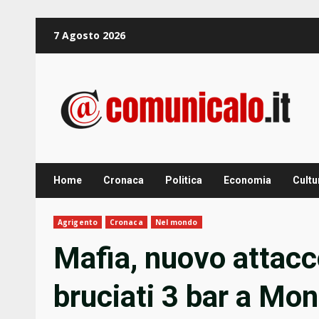
Zum
7 Agosto 2026
Inhalt
springen
Home
Cronaca
Politica
Economia
Cultu
Agrigento
Cronaca
Nel mondo
Mafia, nuovo attacco
bruciati 3 bar a Mon