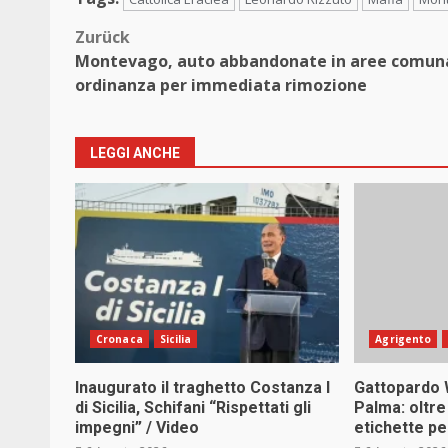
Beitragsnavigation
Zurück
Montevago, auto abbandonate in aree comuna
ordinanza per immediata rimozione
LEGGI ANCHE
Cronaca
Sicilia
Agrigento
Inaugurato il traghetto Costanza I
Gattopardo 
di Sicilia, Schifani “Rispettati gli
Palma: oltre
impegni” / Video
etichette pe