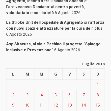
Agrigento, incontro tra il sindaco Sodano e
l’arcivescovo Damiano: al centro povertà,
volontariato e solidarietà
6 Agosto 2026
La Stroke Unit dell’ospedale di Agrigento si rafforza
con nuovi spazi e attrezzature per la cura dell’ictus
6 Agosto 2026
Asp Siracusa, al via a Pachino il progetto “Spiagge
Inclusive e Prevenzione”
6 Agosto 2026
Luglio 2018
L
M
M
G
V
S
D
1
2
3
4
5
6
7
8
9
10
11
12
13
14
15