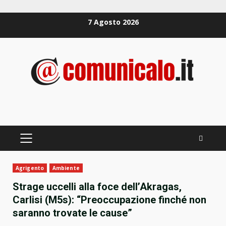
Zum
7 Agosto 2026
Inhalt
springen
PRIMÄRES
MENÜ
Agrigento
Ambiente
Strage uccelli alla foce dell’Akragas,
Carlisi (M5s): “Preoccupazione finché non
saranno trovate le cause”