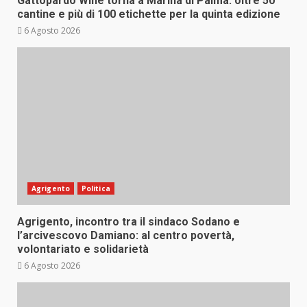
Gattopardo Wine torna a Marina di Palma: oltre 50
cantine e più di 100 etichette per la quinta edizione
6 Agosto 2026
Agrigento
Politica
Agrigento, incontro tra il sindaco Sodano e
l’arcivescovo Damiano: al centro povertà,
volontariato e solidarietà
6 Agosto 2026