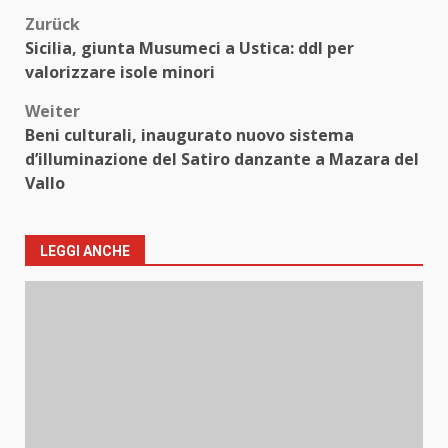
Beitragsnavigation
Zurück
Sicilia, giunta Musumeci a Ustica: ddl per
valorizzare isole minori
Weiter
Beni culturali, inaugurato nuovo sistema
d’illuminazione del Satiro danzante a Mazara del
Vallo
LEGGI ANCHE