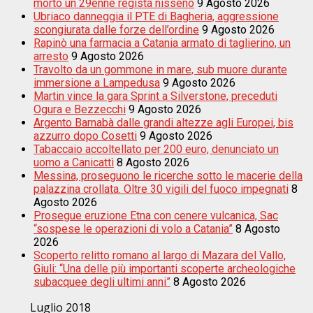
morto un 29enne regista nisseno
9 Agosto 2026
Ubriaco danneggia il PTE di Bagheria, aggressione
scongiurata dalle forze dell’ordine
9 Agosto 2026
Rapinò una farmacia a Catania armato di taglierino, un
arresto
9 Agosto 2026
Travolto da un gommone in mare, sub muore durante
immersione a Lampedusa
9 Agosto 2026
Martin vince la gara Sprint a Silverstone, preceduti
Ogura e Bezzecchi
9 Agosto 2026
Argento Barnabà dalle grandi altezze agli Europei, bis
azzurro dopo Cosetti
9 Agosto 2026
Tabaccaio accoltellato per 200 euro, denunciato un
uomo a Canicattì
8 Agosto 2026
Messina, proseguono le ricerche sotto le macerie della
palazzina crollata. Oltre 30 vigili del fuoco impegnati
8
Agosto 2026
Prosegue eruzione Etna con cenere vulcanica, Sac
“sospese le operazioni di volo a Catania”
8 Agosto
2026
Scoperto relitto romano al largo di Mazara del Vallo,
Giuli: “Una delle più importanti scoperte archeologiche
subacquee degli ultimi anni”
8 Agosto 2026
Luglio 2018