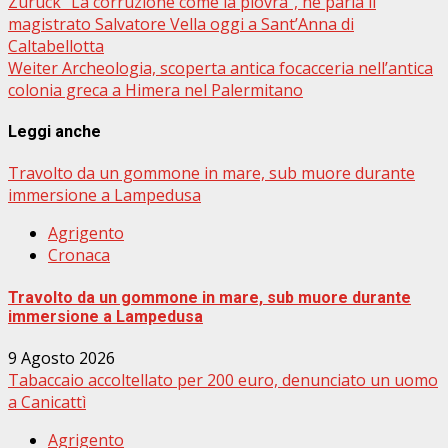
Beitragsnavigation
Zurück
“La corruzione come la piovra”, ne parla il
magistrato Salvatore Vella oggi a Sant’Anna di
Caltabellotta
Weiter
Archeologia, scoperta antica focacceria nell’antica
colonia greca a Himera nel Palermitano
Leggi anche
Travolto da un gommone in mare, sub muore durante
immersione a Lampedusa
Agrigento
Cronaca
Travolto da un gommone in mare, sub muore durante
immersione a Lampedusa
9 Agosto 2026
Tabaccaio accoltellato per 200 euro, denunciato un uomo
a Canicattì
Agrigento