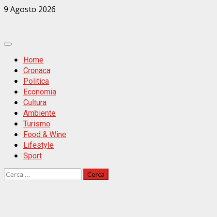
Zum
9 Agosto 2026
Inhalt
springen
Primäres
Menü
Home
Cronaca
Politica
Economia
Cultura
Ambiente
Turismo
Food & Wine
Lifestyle
Sport
Ricerca
per: