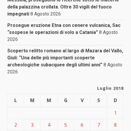
della palazzina crollata. Oltre 30 vigili del fuoco
impegnati
8 Agosto 2026
Prosegue eruzione Etna con cenere vulcanica, Sac
“sospese le operazioni di volo a Catania”
8 Agosto
2026
Scoperto relitto romano al largo di Mazara del Vallo,
Giuli: “Una delle più importanti scoperte
archeologiche subacquee degli ultimi anni”
8 Agosto
2026
Luglio 2018
L
M
M
G
V
S
D
1
2
3
4
5
6
7
8