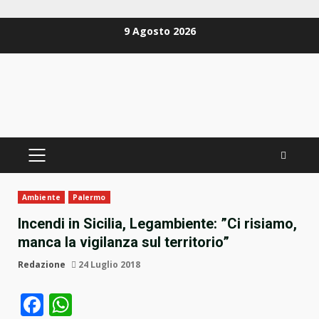
Zum
9 Agosto 2026
Inhalt
springen
PRIMÄRES
MENÜ
Ambiente
Palermo
Incendi in Sicilia, Legambiente: ”Ci risiamo,
manca la vigilanza sul territorio”
Redazione
24 Luglio 2018
Facebook
WhatsApp