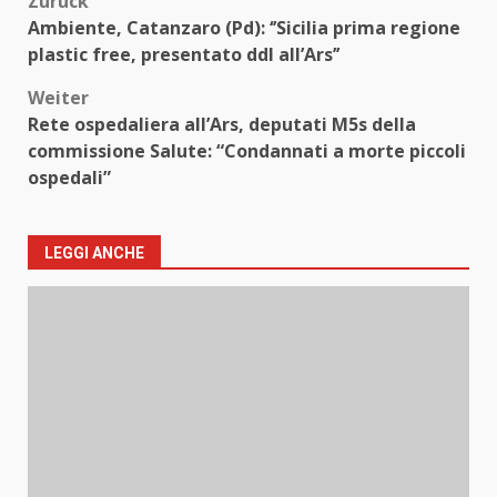
Beitragsnavigation
Zurück
Ambiente, Catanzaro (Pd): ‘’Sicilia prima regione
plastic free, presentato ddl all’Ars’’
Weiter
Rete ospedaliera all’Ars, deputati M5s della
commissione Salute: “Condannati a morte piccoli
ospedali”
LEGGI ANCHE