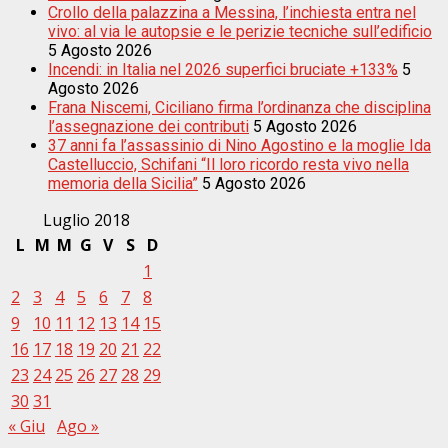
Crollo della palazzina a Messina, l’inchiesta entra nel
vivo: al via le autopsie e le perizie tecniche sull’edificio
5 Agosto 2026
Incendi: in Italia nel 2026 superfici bruciate +133%
5
Agosto 2026
Frana Niscemi, Ciciliano firma l’ordinanza che disciplina
l’assegnazione dei contributi
5 Agosto 2026
37 anni fa l’assassinio di Nino Agostino e la moglie Ida
Castelluccio, Schifani “Il loro ricordo resta vivo nella
memoria della Sicilia”
5 Agosto 2026
Luglio 2018
L
M
M
G
V
S
D
1
2
3
4
5
6
7
8
9
10
11
12
13
14
15
16
17
18
19
20
21
22
23
24
25
26
27
28
29
30
31
« Giu
Ago »