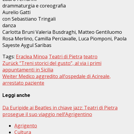
drammaturgia e coreografia
Aurelio Gatti
con Sebastiano Tringali
danza
Carlotta Bruni Valeria Busdraghi, Matteo Gentiluomo
Rosa Merlino, Camilla Perciavalle, Luca Piomponi, Paola
Sayeste Aygul Saribas
Tags:
Eraclea Minoa
Teatri di Pietra
teatro
Beitragsnavigation
Zurück
“Treni storici del gusto”, al via i primi
appuntamenti in Sicilia
Weiter
Medico aggredito all’ospedale di Acireale,
arrestato paziente
Leggi anche
Da Euripide ai Beatles in chiave jazz: Teatri di Pietra
prosegue il suo viaggio nell’Agrigentino
Agrigento
Cultura