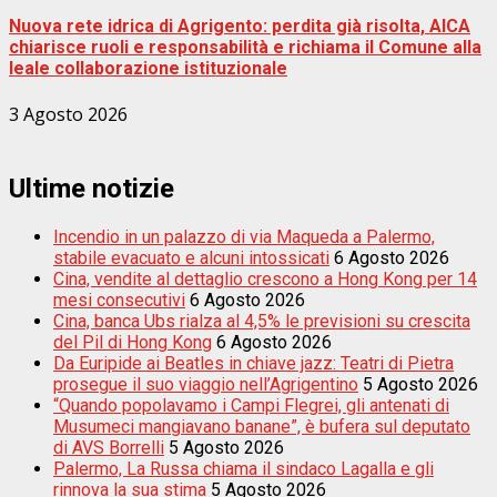
Nuova rete idrica di Agrigento: perdita già risolta, AICA
chiarisce ruoli e responsabilità e richiama il Comune alla
leale collaborazione istituzionale
3 Agosto 2026
Ultime notizie
Incendio in un palazzo di via Maqueda a Palermo,
stabile evacuato e alcuni intossicati
6 Agosto 2026
Cina, vendite al dettaglio crescono a Hong Kong per 14
mesi consecutivi
6 Agosto 2026
Cina, banca Ubs rialza al 4,5% le previsioni su crescita
del Pil di Hong Kong
6 Agosto 2026
Da Euripide ai Beatles in chiave jazz: Teatri di Pietra
prosegue il suo viaggio nell’Agrigentino
5 Agosto 2026
“Quando popolavamo i Campi Flegrei, gli antenati di
Musumeci mangiavano banane”, è bufera sul deputato
di AVS Borrelli
5 Agosto 2026
Palermo, La Russa chiama il sindaco Lagalla e gli
rinnova la sua stima
5 Agosto 2026