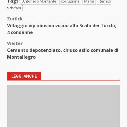
Tags:
Antonello Montante
corruzione
Mafia
Renato
Schifani
Beitragsnavigation
Zurück
Villaggio vip abusivo vicino alla Scala dei Turchi,
4 condanne
Weiter
Cemento depotenziato, chiuso asilo comunale di
Montallegro
LEGGI ANCHE