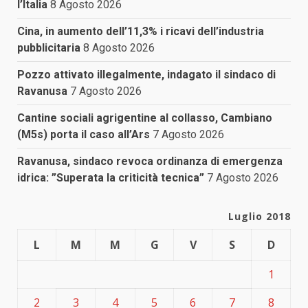
l’Italia
8 Agosto 2026
Cina, in aumento dell’11,3% i ricavi dell’industria
pubblicitaria
8 Agosto 2026
Pozzo attivato illegalmente, indagato il sindaco di
Ravanusa
7 Agosto 2026
Cantine sociali agrigentine al collasso, Cambiano
(M5s) porta il caso all’Ars
7 Agosto 2026
Ravanusa, sindaco revoca ordinanza di emergenza
idrica: ”Superata la criticità tecnica”
7 Agosto 2026
Luglio 2018
L
M
M
G
V
S
D
1
2
3
4
5
6
7
8