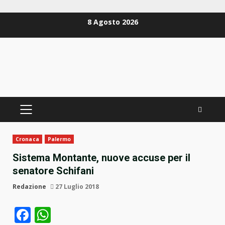
Zum
8 Agosto 2026
Inhalt
springen
PRIMÄRES
MENÜ
Cronaca
Palermo
Sistema Montante, nuove accuse per il
senatore Schifani
Redazione
27 Luglio 2018
Facebook
WhatsApp