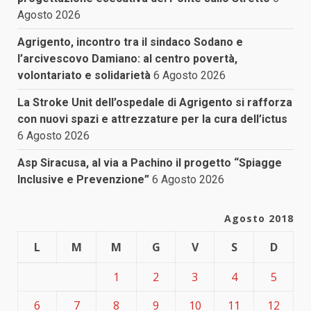
Agosto 2026
Agrigento, incontro tra il sindaco Sodano e
l’arcivescovo Damiano: al centro povertà,
volontariato e solidarietà
6 Agosto 2026
La Stroke Unit dell’ospedale di Agrigento si rafforza
con nuovi spazi e attrezzature per la cura dell’ictus
6 Agosto 2026
Asp Siracusa, al via a Pachino il progetto “Spiagge
Inclusive e Prevenzione”
6 Agosto 2026
Agosto 2018
L
M
M
G
V
S
D
1
2
3
4
5
6
7
8
9
10
11
12