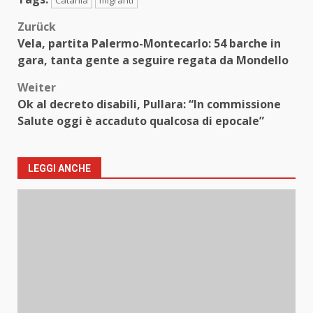
Catania
migranti
Beitragsnavigation
Zurück
Vela, partita Palermo-Montecarlo: 54 barche in
gara, tanta gente a seguire regata da Mondello
Weiter
Ok al decreto disabili, Pullara: “In commissione
Salute oggi è accaduto qualcosa di epocale”
LEGGI ANCHE