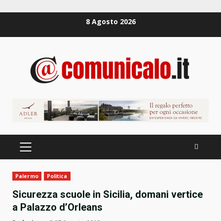
Zum
8 Agosto 2026
Inhalt
springen
PRIMÄRES
MENÜ
Palermo
Politica
Sicurezza scuole in Sicilia, domani vertice
a Palazzo d’Orleans