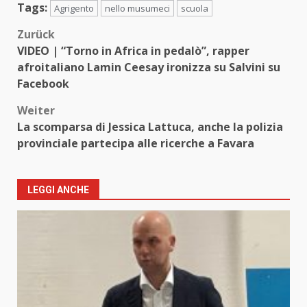
Tags:
Agrigento
nello musumeci
scuola
Beitragsnavigation
Zurück
VIDEO | “Torno in Africa in pedalò”, rapper
afroitaliano Lamin Ceesay ironizza su Salvini su
Facebook
Weiter
La scomparsa di Jessica Lattuca, anche la polizia
provinciale partecipa alle ricerche a Favara
LEGGI ANCHE