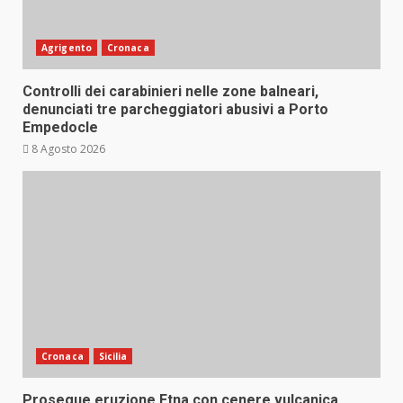
Agrigento
Cronaca
Controlli dei carabinieri nelle zone balneari,
denunciati tre parcheggiatori abusivi a Porto
Empedocle
8 Agosto 2026
Cronaca
Sicilia
Prosegue eruzione Etna con cenere vulcanica,