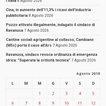
l’Italia
8 Agosto 2026
Cina, in aumento dell’11,3% i ricavi dell’industria
pubblicitaria
8 Agosto 2026
Pozzo attivato illegalmente, indagato il sindaco di
Ravanusa
7 Agosto 2026
Cantine sociali agrigentine al collasso, Cambiano
(M5s) porta il caso all’Ars
7 Agosto 2026
Ravanusa, sindaco revoca ordinanza di emergenza
idrica: ”Superata la criticità tecnica”
7 Agosto 2026
Agosto 2018
L
M
M
G
V
S
D
1
2
3
4
5
6
7
8
9
10
11
12