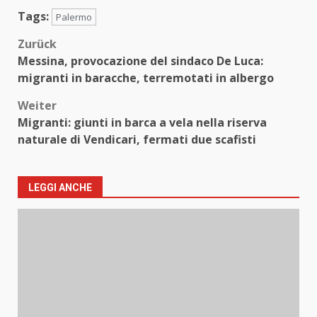
Tags:
Palermo
Beitragsnavigation
Zurück
Messina, provocazione del sindaco De Luca:
migranti in baracche, terremotati in albergo
Weiter
Migranti: giunti in barca a vela nella riserva
naturale di Vendicari, fermati due scafisti
LEGGI ANCHE