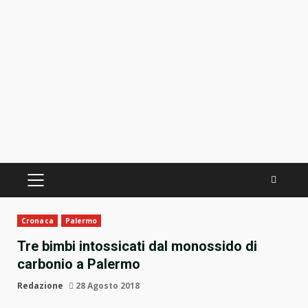
PRIMÄRES
MENÜ
Cronaca
Palermo
Tre bimbi intossicati dal monossido di
carbonio a Palermo
Redazione
28 Agosto 2018