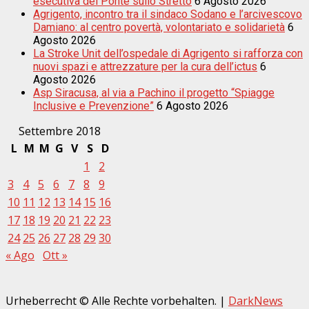
esecutiva del Ponte sullo Stretto
6 Agosto 2026
Agrigento, incontro tra il sindaco Sodano e l’arcivescovo
Damiano: al centro povertà, volontariato e solidarietà
6
Agosto 2026
La Stroke Unit dell’ospedale di Agrigento si rafforza con
nuovi spazi e attrezzature per la cura dell’ictus
6
Agosto 2026
Asp Siracusa, al via a Pachino il progetto “Spiagge
Inclusive e Prevenzione”
6 Agosto 2026
Settembre 2018
L
M
M
G
V
S
D
1
2
3
4
5
6
7
8
9
10
11
12
13
14
15
16
17
18
19
20
21
22
23
24
25
26
27
28
29
30
« Ago
Ott »
Urheberrecht © Alle Rechte vorbehalten.
|
DarkNews