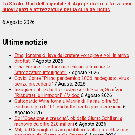
La Stroke Unit dell’ospedale di Agrigento si rafforza con
nuovi spazi e attrezzature per la cura dell’ictus
6 Agosto 2026
Ultime notizie
Etna, fontana di lava dal cratere voragine e voli in arrivo
dirottati
7 Agosto 2026
Cina, cresce il settore macchinari, a trainare le
“attrezzature intelligenti”
7 Agosto 2026
Covid, Conte “Piano pandemico 2006 inadeguato, virus
senza precedenti”
7 Agosto 2026
Inaugurato il traghetto Costanza I di Sicilia, Schifani
“Rispettati gli impegni” / Video
6 Agosto 2026
Gattopardo Wine torna a Marina di Palma: oltre 50
cantine e più di 100 etichette per la quinta edizione
6
Agosto 2026
Ddl “Coesione e crescita”, ok dalla Giunta Schifani a
manovra da oltre 220 milioni
6 Agosto 2026
Mit, dal Consiglio Lavori pubblici ok alla progettazione