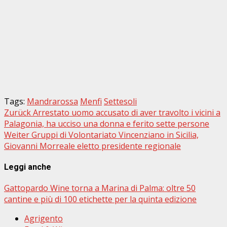
Tags:
Mandrarossa
Menfi
Settesoli
Beitragsnavigation
Zurück
Arrestato uomo accusato di aver travolto i vicini a
Palagonia, ha ucciso una donna e ferito sette persone
Weiter
Gruppi di Volontariato Vincenziano in Sicilia,
Giovanni Morreale eletto presidente regionale
Leggi anche
Gattopardo Wine torna a Marina di Palma: oltre 50
cantine e più di 100 etichette per la quinta edizione
Agrigento