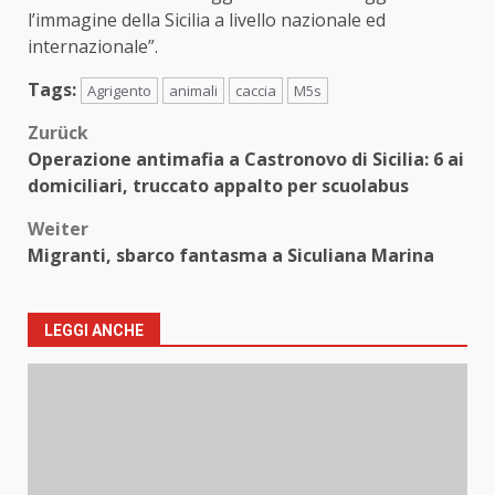
l’immagine della Sicilia a livello nazionale ed
internazionale”.
Tags:
Agrigento
animali
caccia
M5s
Beitragsnavigation
Zurück
Operazione antimafia a Castronovo di Sicilia: 6 ai
domiciliari, truccato appalto per scuolabus
Weiter
Migranti, sbarco fantasma a Siculiana Marina
LEGGI ANCHE