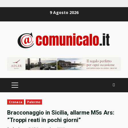
Zum
9 Agosto 2026
Inhalt
springen
PRIMÄRES
MENÜ
Cronaca
Palermo
Bracconaggio in Sicilia, allarme M5s Ars:
”Troppi reati in pochi giorni”