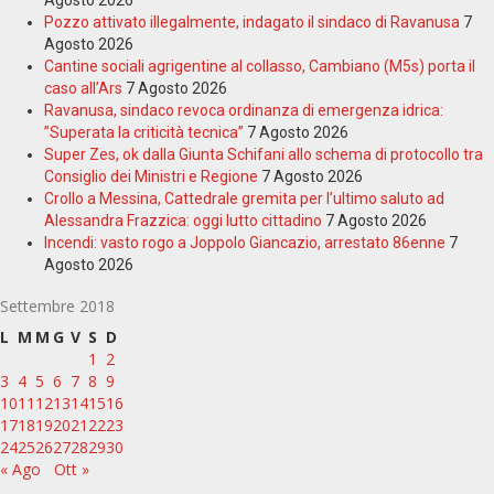
Agosto 2026
Pozzo attivato illegalmente, indagato il sindaco di Ravanusa
7
Agosto 2026
Cantine sociali agrigentine al collasso, Cambiano (M5s) porta il
caso all’Ars
7 Agosto 2026
Ravanusa, sindaco revoca ordinanza di emergenza idrica:
”Superata la criticità tecnica”
7 Agosto 2026
Super Zes, ok dalla Giunta Schifani allo schema di protocollo tra
Consiglio dei Ministri e Regione
7 Agosto 2026
Crollo a Messina, Cattedrale gremita per l’ultimo saluto ad
Alessandra Frazzica: oggi lutto cittadino
7 Agosto 2026
Incendi: vasto rogo a Joppolo Giancazio, arrestato 86enne
7
Agosto 2026
Settembre 2018
L
M
M
G
V
S
D
1
2
3
4
5
6
7
8
9
10
11
12
13
14
15
16
17
18
19
20
21
22
23
24
25
26
27
28
29
30
« Ago
Ott »