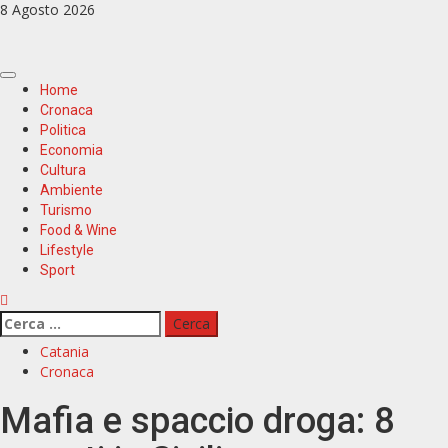
Zum
8 Agosto 2026
Inhalt
springen
Primäres
Home
Menü
Cronaca
Politica
Economia
Cultura
Ambiente
Turismo
Food & Wine
Lifestyle
Sport
Ricerca
per:
Catania
Cronaca
Mafia e spaccio droga: 8