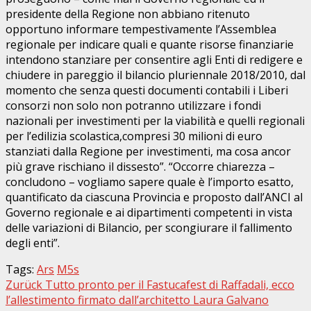
presidente della Regione non abbiano ritenuto
opportuno informare tempestivamente l’Assemblea
regionale per indicare quali e quante risorse finanziarie
intendono stanziare per consentire agli Enti di redigere e
chiudere in pareggio il bilancio pluriennale 2018/2010, dal
momento che senza questi documenti contabili i Liberi
consorzi non solo non potranno utilizzare i fondi
nazionali per investimenti per la viabilità e quelli regionali
per l’edilizia scolastica,compresi 30 milioni di euro
stanziati dalla Regione per investimenti, ma cosa ancor
più grave rischiano il dissesto”. “Occorre chiarezza –
concludono – vogliamo sapere quale è l’importo esatto,
quantificato da ciascuna Provincia e proposto dall’ANCI al
Governo regionale e ai dipartimenti competenti in vista
delle variazioni di Bilancio, per scongiurare il fallimento
degli enti”.
Tags:
Ars
M5s
Beitragsnavigation
Zurück
Tutto pronto per il Fastucafest di Raffadali, ecco
l’allestimento firmato dall’architetto Laura Galvano