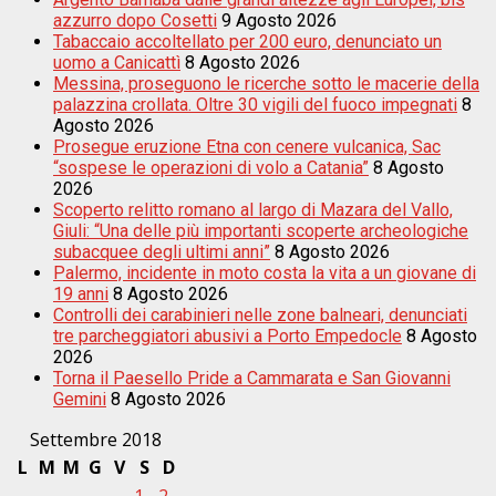
azzurro dopo Cosetti
9 Agosto 2026
Tabaccaio accoltellato per 200 euro, denunciato un
uomo a Canicattì
8 Agosto 2026
Messina, proseguono le ricerche sotto le macerie della
palazzina crollata. Oltre 30 vigili del fuoco impegnati
8
Agosto 2026
Prosegue eruzione Etna con cenere vulcanica, Sac
“sospese le operazioni di volo a Catania”
8 Agosto
2026
Scoperto relitto romano al largo di Mazara del Vallo,
Giuli: “Una delle più importanti scoperte archeologiche
subacquee degli ultimi anni”
8 Agosto 2026
Palermo, incidente in moto costa la vita a un giovane di
19 anni
8 Agosto 2026
Controlli dei carabinieri nelle zone balneari, denunciati
tre parcheggiatori abusivi a Porto Empedocle
8 Agosto
2026
Torna il Paesello Pride a Cammarata e San Giovanni
Gemini
8 Agosto 2026
Settembre 2018
L
M
M
G
V
S
D
1
2