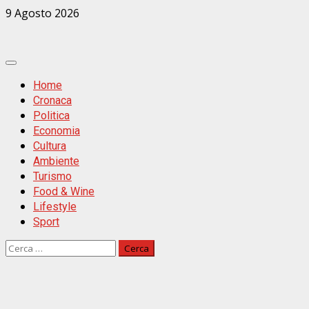
Zum
9 Agosto 2026
Inhalt
springen
Primäres
Menü
Home
Cronaca
Politica
Economia
Cultura
Ambiente
Turismo
Food & Wine
Lifestyle
Sport
Ricerca
per: