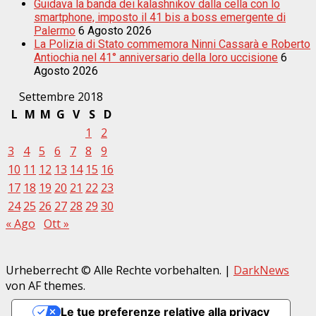
Guidava la banda dei kalashnikov dalla cella con lo
smartphone, imposto il 41 bis a boss emergente di
Palermo
6 Agosto 2026
La Polizia di Stato commemora Ninni Cassarà e Roberto
Antiochia nel 41° anniversario della loro uccisione
6
Agosto 2026
Settembre 2018
L
M
M
G
V
S
D
1
2
3
4
5
6
7
8
9
10
11
12
13
14
15
16
17
18
19
20
21
22
23
24
25
26
27
28
29
30
« Ago
Ott »
Urheberrecht © Alle Rechte vorbehalten.
|
DarkNews
von AF themes.
Le tue preferenze relative alla privacy