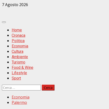
Zum
7 Agosto 2026
Inhalt
springen
Primäres
Menü
Home
Cronaca
Politica
Economia
Cultura
Ambiente
Turismo
Food & Wine
Lifestyle
Sport
Ricerca
per:
Economia
Palermo