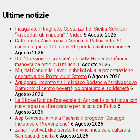
Ultime notizie
Inaugurato il traghetto Costanza I di Sicilia, Schifani
“Rispettati gli impegni” / Video
6 Agosto 2026
Gattopardo Wine torna a Marina di Palma: oltre 50
cantine e più di 100 etichette per la quinta edizione
6
Agosto 2026
Ddl “Coesione e crescita”, ok dalla Giunta Schifani a
manovra da oltre 220 milioni
6 Agosto 2026
Mit, dal Consiglio Lavori pubblici ok alla progettazione
esecutiva del Ponte sullo Stretto
6 Agosto 2026
Agrigento, incontro tra il sindaco Sodano e l’arcivescovo
Damiano: al centro povertà, volontariato e solidarietà
6
Agosto 2026
La Stroke Unit dell’ospedale di Agrigento si rafforza con
nuovi spazi e attrezzature per la cura dell’ictus
6
Agosto 2026
Asp Siracusa, al via a Pachino il progetto “Spiagge
Inclusive e Prevenzione”
6 Agosto 2026
Zahar Festival: due serate tra vino, musica e cultura a
Sambuca di Sicilia
6 Agosto 2026