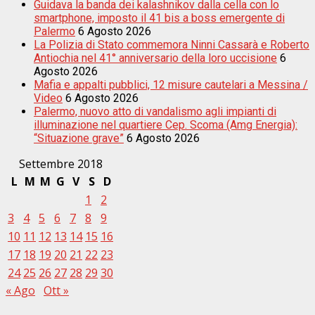
Guidava la banda dei kalashnikov dalla cella con lo
smartphone, imposto il 41 bis a boss emergente di
Palermo
6 Agosto 2026
La Polizia di Stato commemora Ninni Cassarà e Roberto
Antiochia nel 41° anniversario della loro uccisione
6
Agosto 2026
Mafia e appalti pubblici, 12 misure cautelari a Messina /
Video
6 Agosto 2026
Palermo, nuovo atto di vandalismo agli impianti di
illuminazione nel quartiere Cep. Scoma (Amg Energia):
“Situazione grave”
6 Agosto 2026
Settembre 2018
L
M
M
G
V
S
D
1
2
3
4
5
6
7
8
9
10
11
12
13
14
15
16
17
18
19
20
21
22
23
24
25
26
27
28
29
30
« Ago
Ott »