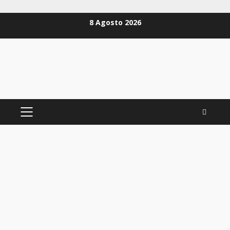
Zum
8 Agosto 2026
Inhalt
springen
PRIMÄRES
MENÜ