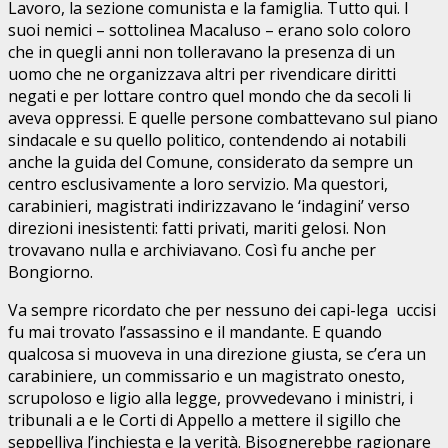
Lavoro, la sezione comunista e la famiglia. Tutto qui. I
suoi nemici – sottolinea Macaluso – erano solo coloro
che in quegli anni non tolleravano la presenza di un
uomo che ne organizzava altri per rivendicare diritti
negati e per lottare contro quel mondo che da secoli li
aveva oppressi. E quelle persone combattevano sul piano
sindacale e su quello politico, contendendo ai notabili
anche la guida del Comune, considerato da sempre un
centro esclusivamente a loro servizio. Ma questori,
carabinieri, magistrati indirizzavano le ‘indagini’ verso
direzioni inesistenti: fatti privati, mariti gelosi. Non
trovavano nulla e archiviavano. Così fu anche per
Bongiorno.
Va sempre ricordato che per nessuno dei capi-lega uccisi
fu mai trovato l’assassino e il mandante. E quando
qualcosa si muoveva in una direzione giusta, se c’era un
carabiniere, un commissario e un magistrato onesto,
scrupoloso e ligio alla legge, provvedevano i ministri, i
tribunali a e le Corti di Appello a mettere il sigillo che
seppelliva l’inchiesta e la verità. Bisognerebbe ragionare