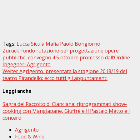
Tags:
Lucca Sicula
Mafia
Paolo Bongiorno
Beitragsnavigation
Zurück
Fondo rotazione per progettazione opere
pubbliche, convegno il 5 ottobre promosso dall’Ordine
Ingegneri Agrigento
Weiter
Agrigento, presentata la stagione 2018/19 del
teatro Pirandello: ecco tutti gli appuntamenti
Leggi anche
Sagra del Raccolto di Cianciana: riprogrammati show-
cooking con Mangiapane, Giuffrè e Il Pastaio Matto e i
concerti
Agrigento
Food & Wine