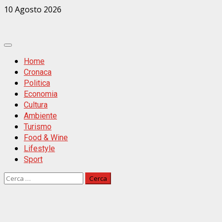
Zum
10 Agosto 2026
Inhalt
springen
Primäres
Menü
Home
Cronaca
Politica
Economia
Cultura
Ambiente
Turismo
Food & Wine
Lifestyle
Sport
Ricerca
per: