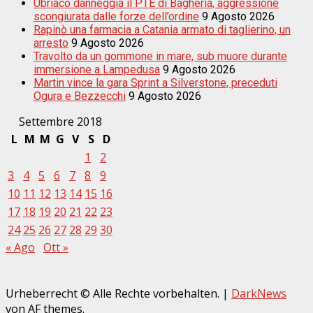
Ubriaco danneggia il PTE di Bagheria, aggressione
scongiurata dalle forze dell’ordine
9 Agosto 2026
Rapinò una farmacia a Catania armato di taglierino, un
arresto
9 Agosto 2026
Travolto da un gommone in mare, sub muore durante
immersione a Lampedusa
9 Agosto 2026
Martin vince la gara Sprint a Silverstone, preceduti
Ogura e Bezzecchi
9 Agosto 2026
Settembre 2018
L
M
M
G
V
S
D
1
2
3
4
5
6
7
8
9
10
11
12
13
14
15
16
17
18
19
20
21
22
23
24
25
26
27
28
29
30
« Ago
Ott »
Urheberrecht © Alle Rechte vorbehalten.
|
DarkNews
von AF themes.