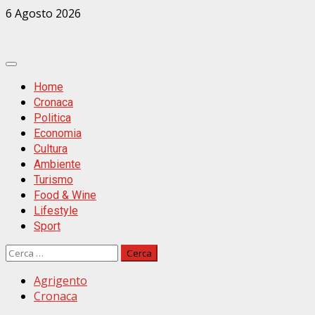
Zum
6 Agosto 2026
Inhalt
springen
Primäres
Menü
Home
Cronaca
Politica
Economia
Cultura
Ambiente
Turismo
Food & Wine
Lifestyle
Sport
Ricerca
per:
Agrigento
Cronaca