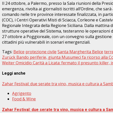
Il 24 ottobre, a Palermo, presso la Sala riunioni della Pres
emergenza, rivolta ai giornalisti iscritti all’Ordine, che sa
comando nelle tre province interessate finalizzata, in parti
(COC), i Centri Operativi Misti di Sciacca, Corleone e Caste
Regionale Integrata della Regione Siciliana. Dalla mattina d
strutture operative del Sistema, testeranno le operazioni di 
27 ottobre a Poggioreale, con un convegno sulla gestione del
cittadini più vulnerabili in scenari emergenziali.
Tags:
Belice
protezione civile
Santa Margherita Belice
terr
Beitragsnavigation
Zurück
Bando periferie, giunta Musumeci fa ricorso alla Co
Weiter
Omicidio Carità a Licata: fermato il presunto killer,
Leggi anche
Zahar Festival: due serate tra vino, musica e cultura a Sambu
Agrigento
Food & Wine
Zahar Festival: due serate tra vino, musica e cultura a Sam