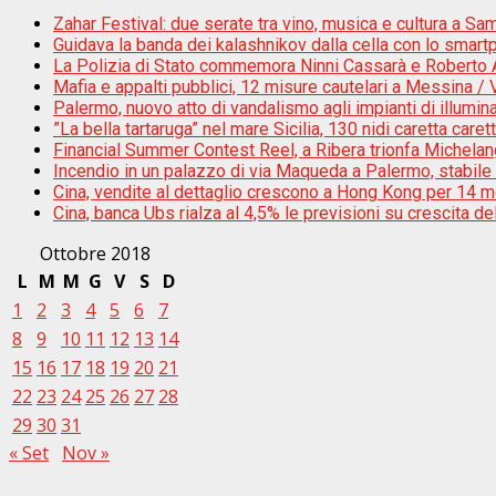
Zahar Festival: due serate tra vino, musica e cultura a Sam
Guidava la banda dei kalashnikov dalla cella con lo smar
La Polizia di Stato commemora Ninni Cassarà e Roberto An
Mafia e appalti pubblici, 12 misure cautelari a Messina /
Palermo, nuovo atto di vandalismo agli impianti di illumi
”La bella tartaruga” nel mare Sicilia, 130 nidi caretta caret
Financial Summer Contest Reel, a Ribera trionfa Michela
Incendio in un palazzo di via Maqueda a Palermo, stabile 
Cina, vendite al dettaglio crescono a Hong Kong per 14 m
Cina, banca Ubs rialza al 4,5% le previsioni su crescita d
Ottobre 2018
L
M
M
G
V
S
D
1
2
3
4
5
6
7
8
9
10
11
12
13
14
15
16
17
18
19
20
21
22
23
24
25
26
27
28
29
30
31
« Set
Nov »