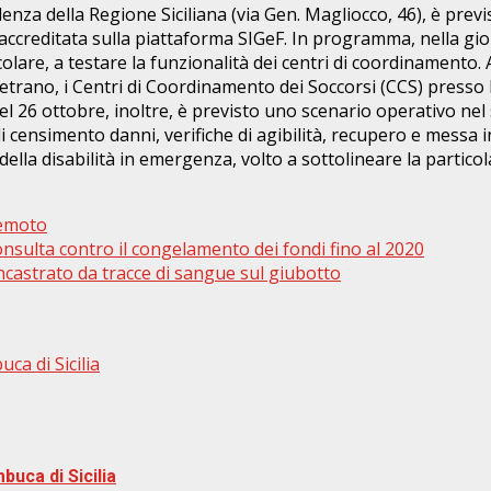
idenza della Regione Siciliana (via Gen. Magliocco, 46), è pre
rà accreditata sulla piattaforma SIGeF. In programma, nella gi
colare, a testare la funzionalità dei centri di coordinamento.
lvetrano, i Centri di Coordinamento dei Soccorsi (CCS) presso 
el 26 ottobre, inoltre, è previsto uno scenario operativo nel
censimento danni, verifiche di agibilità, recupero e messa in 
la disabilità in emergenza, volto a sottolineare la particolar
emoto
nsulta contro il congelamento dei fondi fino al 2020
 incastrato da tracce di sangue sul giubotto
ca di Sicilia
buca di Sicilia