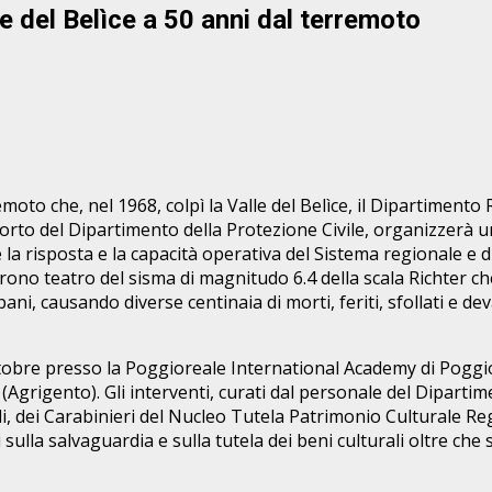
le del Belìce a 50 anni dal terremoto
moto che, nel 1968, colpì la Valle del Belìce, il Dipartimento 
rto del Dipartimento della Protezione Civile, organizzerà una 
 la risposta e la capacità operativa del Sistema regionale e d
ono teatro del sisma di magnitudo 6.4 della scala Richter che,
i, causando diverse centinaia di morti, feriti, sfollati e dev
ottobre presso la Poggioreale International Academy di Poggi
Agrigento). Gli interventi, curati dal personale del Dipartime
, dei Carabinieri del Nucleo Tutela Patrimonio Culturale Regi
sulla salvaguardia e sulla tutela dei beni culturali oltre che