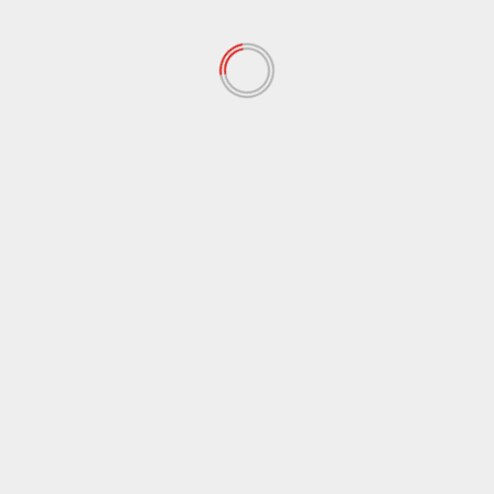
Agrigento
Politica
Cantine sociali agrigentine al collasso, Cambiano
(M5s) porta il caso all’Ars
7 Agosto 2026
Agrigento
Cronaca