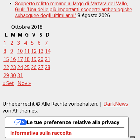
Scoperto relitto romano al largo di Mazara del Vallo,
Giuli: “Una delle più importanti scoperte archeologiche
subacquee degli ultimi anni”
8 Agosto 2026
Ottobre 2018
L
M
M
G
V
S
D
1
2
3
4
5
6
7
8
9
10
11
12
13
14
15
16
17
18
19
20
21
22
23
24
25
26
27
28
29
30
31
« Set
Nov »
Urheberrecht © Alle Rechte vorbehalten.
|
DarkNews
von AF themes.
Le tue preferenze relative alla privacy
Informativa sulla raccolta