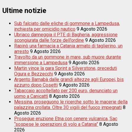
Ultime notizie
Sub falciato dalle eliche di gommone a Lampedusa,
inchiesta per omicidio nautico
9 Agosto 2026
Ubriaco danneggia il PTE di Bagheria, aggressione
scongiurata dalle forze dell’ordine
9 Agosto 2026
Rapinò una farmacia a Catania armato di taglierino, un
arresto
9 Agosto 2026
Travolto da un gommone in mare, sub muore durante
immersione a Lampedusa
9 Agosto 2026
Martin vince la gara Sprint a Silverstone, preceduti
Ogura e Bezzecchi
9 Agosto 2026
Argento Barnabà dalle grandi altezze agli Europei, bis
azzurro dopo Cosetti
9 Agosto 2026
Tabaccaio accoltellato per 200 euro, denunciato un
uomo a Canicattì
8 Agosto 2026
Messina, proseguono le ricerche sotto le macerie della
palazzina crollata. Oltre 30 vigili del fuoco impegnati
8
Agosto 2026
Prosegue eruzione Etna con cenere vulcanica, Sac
“sospese le operazioni di volo a Catania”
8 Agosto
2026