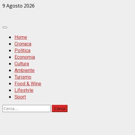
Zum
9 Agosto 2026
Inhalt
springen
Primäres
Menü
Home
Cronaca
Politica
Economia
Cultura
Ambiente
Turismo
Food & Wine
Lifestyle
Sport
Ricerca
per: