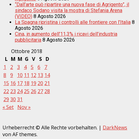
“Dall’arte può ripartire una nuova fase di Agrigento”, il
sindaco Sodano visita la mostra di Stefania Arena
(VIDEO)
8 Agosto 2026
La Spagna ripristina i controlli alle frontiere con l’Italia
8
Agosto 2026
Cina, in aumento dell’11,3% i ricavi dell’industria
pubblicitaria
8 Agosto 2026
Ottobre 2018
L
M
M
G
V
S
D
1
2
3
4
5
6
7
8
9
10
11
12
13
14
15
16
17
18
19
20
21
22
23
24
25
26
27
28
29
30
31
« Set
Nov »
Urheberrecht © Alle Rechte vorbehalten.
|
DarkNews
von AF themes.