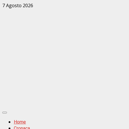
Zum
7 Agosto 2026
Inhalt
springen
Primäres
Menü
Home
Cronaca