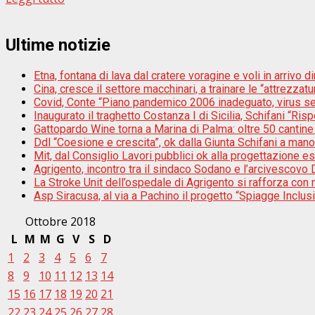
Ultime notizie
Etna, fontana di lava dal cratere voragine e voli in arrivo di
Cina, cresce il settore macchinari, a trainare le “attrezzatur
Covid, Conte “Piano pandemico 2006 inadeguato, virus s
Inaugurato il traghetto Costanza I di Sicilia, Schifani “Risp
Gattopardo Wine torna a Marina di Palma: oltre 50 cantine 
Ddl “Coesione e crescita”, ok dalla Giunta Schifani a mano
Mit, dal Consiglio Lavori pubblici ok alla progettazione e
Agrigento, incontro tra il sindaco Sodano e l’arcivescovo D
La Stroke Unit dell’ospedale di Agrigento si rafforza con n
Asp Siracusa, al via a Pachino il progetto “Spiagge Inclu
Ottobre 2018
L
M
M
G
V
S
D
1
2
3
4
5
6
7
8
9
10
11
12
13
14
15
16
17
18
19
20
21
22
23
24
25
26
27
28