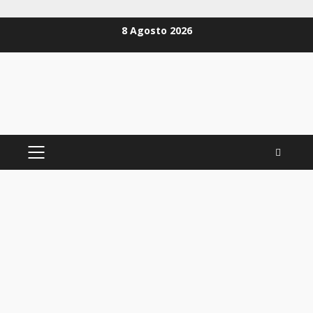
Zum
8 Agosto 2026
Inhalt
springen
PRIMÄRES
MENÜ