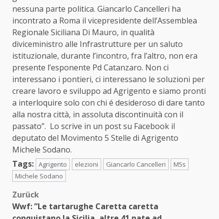
nessuna parte politica. Giancarlo Cancelleri ha
incontrato a Roma il vicepresidente dell’Assemblea
Regionale Siciliana Di Mauro, in qualità
diviceministro alle Infrastrutture per un saluto
istituzionale, durante l’incontro, fra l’altro, non era
presente l’esponente Pd Catanzaro. Non ci
interessano i pontieri, ci interessano le soluzioni per
creare lavoro e sviluppo ad Agrigento e siamo pronti
a interloquire solo con chi é desideroso di dare tanto
alla nostra città, in assoluta discontinuità con il
passato”. Lo scrive in un post su Facebook il
deputato del Movimento 5 Stelle di Agrigento
Michele Sodano.
Tags:
Agrigento
elezioni
Giancarlo Cancelleri
M5s
Michele Sodano
Beitragsnavigation
Zurück
Wwf: ”Le tartarughe Caretta caretta
conquistano la Sicilia, altre 41 nate ad