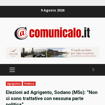
Zum
9 Agosto 2026
Inhalt
springen
PRIMÄRES
MENÜ
Agrigento
Politica
Elezioni ad Agrigento, Sodano (M5s): ”Non
ci sono trattative con nessuna parte
politica”