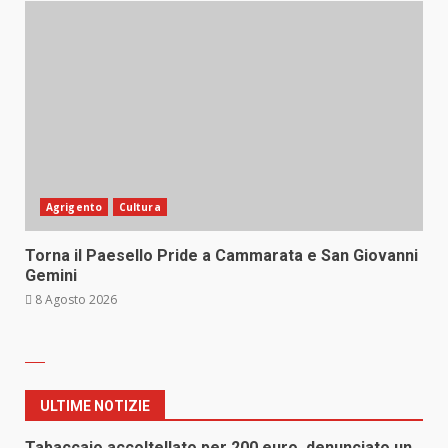
Agrigento
Cultura
Torna il Paesello Pride a Cammarata e San Giovanni
Gemini
8 Agosto 2026
ULTIME NOTIZIE
Tabaccaio accoltellato per 200 euro, denunciato un