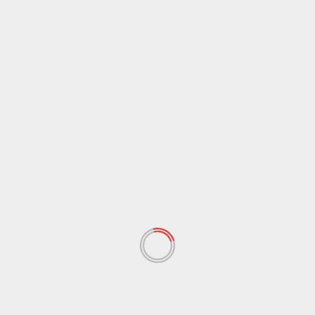
ttta parlando del tema pensioni- e noi non abbiamo nessuna
’ affrontare la flessibilita’ in uscita”. (Dire)
Weite
Scuola, Flc Cgil: Tribunale di Agrigento riconosc
nostro ruolo contro i furbetti della 10
Cronaca
Italia