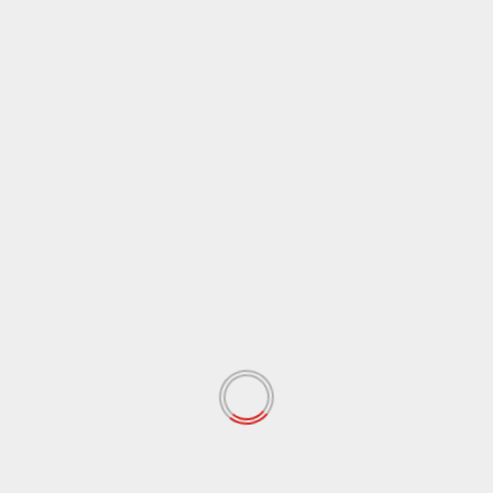
a di Agrigento è partita da una segnalazione. Gli
grazie a pedinamenti e intercettazioni, hanno ricostruito le
nuto legato con una catena al piede. Per i due tutori l’accusa
esse)
Weite
Gambero Rosso: Romito re degli chef, Bottura 
Beck su podi