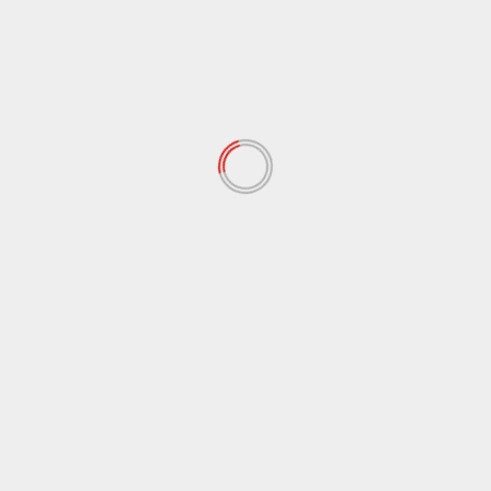
assistente parlamentare di una deputata della Camera. “Faccio
ermato nell’operazione “Passepartout – per associazione
 “Se ci vado come Radicale a fare la visita, devo chiedere
 ‘giorno tot viene Nicosia a farti la visita’… e che minchia di
ovviso. Entro di notte pure… ad Agrigento ci sono andato di
iacca
Weite
osia”
Mafia, lettera di Nicosia su carta intestata dell
Camera in carcere a fedelissimo di Messina Denar