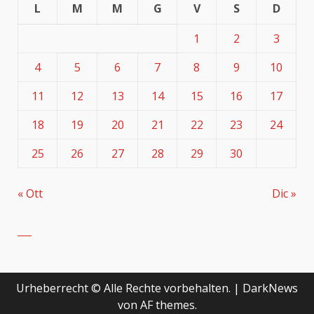
L
M
M
G
V
S
D
1
2
3
4
5
6
7
8
9
10
11
12
13
14
15
16
17
18
19
20
21
22
23
24
25
26
27
28
29
30
« Ott
Dic »
Urheberrecht © Alle Rechte vorbehalten.
|
DarkNews
von AF themes.