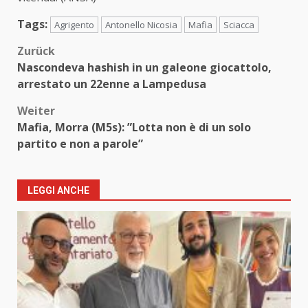
Tags:
Agrigento
Antonello Nicosia
Mafia
Sciacca
Beitragsnavigation
Zurück
Nascondeva hashish in un galeone giocattolo,
arrestato un 22enne a Lampedusa
Weiter
Mafia, Morra (M5s): ”Lotta non è di un solo
partito e non a parole”
LEGGI ANCHE