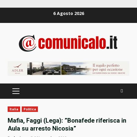
Zum
6 Agosto 2026
Inhalt
springen
PRIMÄRES
MENÜ
Italia
Politica
Mafia, Faggi (Lega): ”Bonafede riferisca in
Aula su arresto Nicosia”