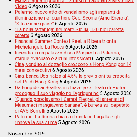
Mafia e appalti pubblici, 12 misure cautelari a Messina /
Video
6 Agosto 2026
Palermo, nuovo atto di vandalismo agli impianti di
illuminazione nel quartiere Cep. Scoma (Amg Energia):
“Situazione grave”
6 Agosto 2026
”La bella tartaruga” nel mare Sicilia, 130 nidi caretta
caretta
6 Agosto 2026
Financial Summer Contest Reel, a Ribera trionfa
Michelangelo La Rocca
6 Agosto 2026
Incendio in un palazzo di via Maqueda a Palermo,
stabile evacuato e alcuni intossicati
6 Agosto 2026
Cina, vendite al dettaglio crescono a Hong Kong per 14
mesi consecutivi
6 Agosto 2026
Cina, banca Ubs rialza al 4,5% le previsioni su crescita
del Pil di Hong Kong
6 Agosto 2026
Da Euripide ai Beatles in chiave jazz: Teatri di Pietra
prosegue il suo viaggio nell’Agrigentino
5 Agosto 2026
“Quando popolavamo i Campi Flegrei, gli antenati di
Musumeci mangiavano banane”, è bufera sul deputato
di AVS Borrelli
5 Agosto 2026
Palermo, La Russa chiama il sindaco Lagalla e gli
rinnova la sua stima
5 Agosto 2026
Novembre 2019