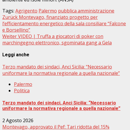
Tags:
Agrigento
Palermo
pubblica amministrazione
Beitragsnavigation
Zurück
Montevago, finanziato progetto per
l’efficientamento energetico della sala consiliare “Falcone
e Borsellino”
Weiter
VIDEO | Truffa a giocatori di poker con
marchingegno elettronico, sgominata gang a Gela
Leggi anche
Terzo mandato dei sindaci, Anci Sicilia: “Necessario
uniformare la normativa regionale a quella nazionale”
Palermo
Politica
Terzo mandato dei sindaci, Anci Sicilia: “Necessario
uniformare la normativa regionale a quella nazionale”
2 Agosto 2026
Montevago, approvato il Pef: Tari ridotta del 15%