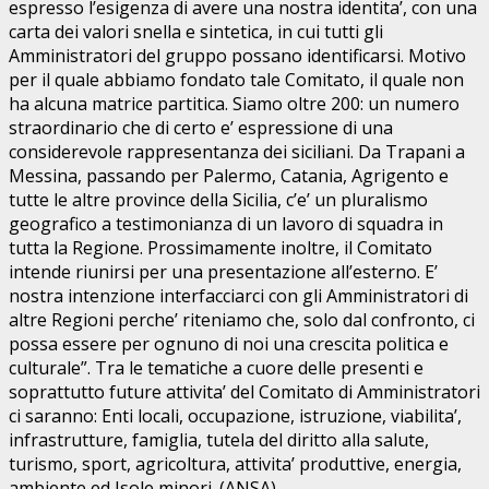
espresso l’esigenza di avere una nostra identita’, con una
carta dei valori snella e sintetica, in cui tutti gli
Amministratori del gruppo possano identificarsi. Motivo
per il quale abbiamo fondato tale Comitato, il quale non
ha alcuna matrice partitica. Siamo oltre 200: un numero
straordinario che di certo e’ espressione di una
considerevole rappresentanza dei siciliani. Da Trapani a
Messina, passando per Palermo, Catania, Agrigento e
tutte le altre province della Sicilia, c’e’ un pluralismo
geografico a testimonianza di un lavoro di squadra in
tutta la Regione. Prossimamente inoltre, il Comitato
intende riunirsi per una presentazione all’esterno. E’
nostra intenzione interfacciarci con gli Amministratori di
altre Regioni perche’ riteniamo che, solo dal confronto, ci
possa essere per ognuno di noi una crescita politica e
culturale”. Tra le tematiche a cuore delle presenti e
soprattutto future attivita’ del Comitato di Amministratori
ci saranno: Enti locali, occupazione, istruzione, viabilita’,
infrastrutture, famiglia, tutela del diritto alla salute,
turismo, sport, agricoltura, attivita’ produttive, energia,
ambiente ed Isole minori. (ANSA)