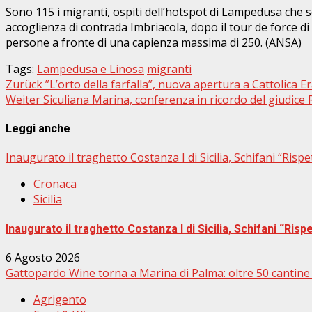
WhatsApp
Sono 115 i migranti, ospiti dell’hotspot di Lampedusa che s
accoglienza di contrada Imbriacola, dopo il tour de force d
persone a fronte di una capienza massima di 250. (ANSA)
Tags:
Lampedusa e Linosa
migranti
Beitragsnavigation
Zurück
”L’orto della farfalla”, nuova apertura a Cattolica E
Weiter
Siculiana Marina, conferenza in ricordo del giudice R
Leggi anche
Inaugurato il traghetto Costanza I di Sicilia, Schifani “Rispe
Cronaca
Sicilia
Inaugurato il traghetto Costanza I di Sicilia, Schifani “Rispe
6 Agosto 2026
Gattopardo Wine torna a Marina di Palma: oltre 50 cantine e
Agrigento