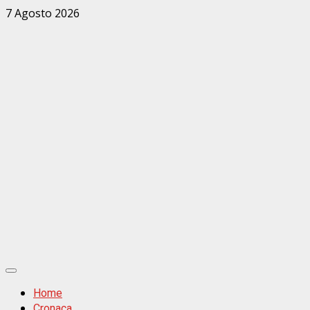
Zum
7 Agosto 2026
Inhalt
springen
Primäres
Menü
Home
Cronaca