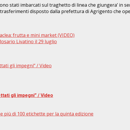
ono stati imbarcati sul traghetto di linea che giungera’ in s
i trasferimenti disposto dalla prefettura di Agrigento che o
raclea: frutta e mini market (VIDEO)
osario Livatino il 29 luglio
ttati gli impegni” / Video
ttati gli impegni” / Video
 più di 100 etichette per la quinta edizione