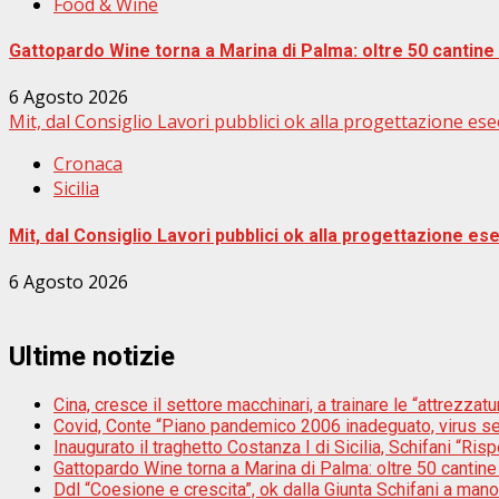
Food & Wine
Gattopardo Wine torna a Marina di Palma: oltre 50 cantine e
6 Agosto 2026
Mit, dal Consiglio Lavori pubblici ok alla progettazione ese
Cronaca
Sicilia
Mit, dal Consiglio Lavori pubblici ok alla progettazione es
6 Agosto 2026
Ultime notizie
Cina, cresce il settore macchinari, a trainare le “attrezzatur
Covid, Conte “Piano pandemico 2006 inadeguato, virus s
Inaugurato il traghetto Costanza I di Sicilia, Schifani “Risp
Gattopardo Wine torna a Marina di Palma: oltre 50 cantine 
Ddl “Coesione e crescita”, ok dalla Giunta Schifani a mano