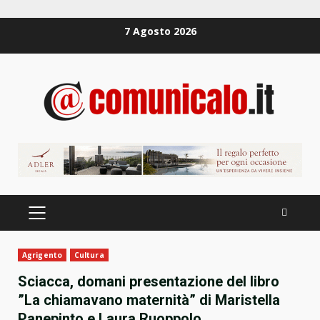
Zum
7 Agosto 2026
Inhalt
springen
PRIMÄRES
MENÜ
Agrigento
Cultura
Sciacca, domani presentazione del libro
”La chiamavano maternità” di Maristella
Panepinto e Laura Ruoppolo