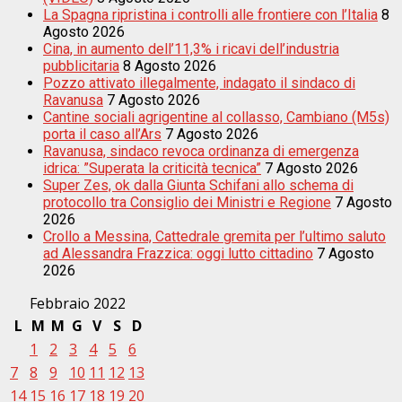
La Spagna ripristina i controlli alle frontiere con l’Italia
8
Agosto 2026
Cina, in aumento dell’11,3% i ricavi dell’industria
pubblicitaria
8 Agosto 2026
Pozzo attivato illegalmente, indagato il sindaco di
Ravanusa
7 Agosto 2026
Cantine sociali agrigentine al collasso, Cambiano (M5s)
porta il caso all’Ars
7 Agosto 2026
Ravanusa, sindaco revoca ordinanza di emergenza
idrica: ”Superata la criticità tecnica”
7 Agosto 2026
Super Zes, ok dalla Giunta Schifani allo schema di
protocollo tra Consiglio dei Ministri e Regione
7 Agosto
2026
Crollo a Messina, Cattedrale gremita per l’ultimo saluto
ad Alessandra Frazzica: oggi lutto cittadino
7 Agosto
2026
Febbraio 2022
L
M
M
G
V
S
D
1
2
3
4
5
6
7
8
9
10
11
12
13
14
15
16
17
18
19
20