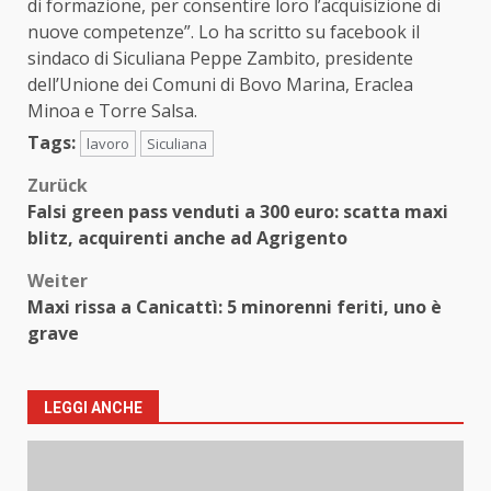
di formazione, per consentire loro l’acquisizione di
nuove competenze”. Lo ha scritto su facebook il
sindaco di Siculiana Peppe Zambito, presidente
dell’Unione dei Comuni di Bovo Marina, Eraclea
Minoa e Torre Salsa.
Tags:
lavoro
Siculiana
Beitragsnavigation
Zurück
Falsi green pass venduti a 300 euro: scatta maxi
blitz, acquirenti anche ad Agrigento
Weiter
Maxi rissa a Canicattì: 5 minorenni feriti, uno è
grave
LEGGI ANCHE