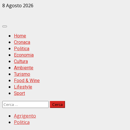
Zum
8 Agosto 2026
Inhalt
springen
Primäres
Menü
Home
Cronaca
Politica
Economia
Cultura
Ambiente
Turismo
Food & Wine
Lifestyle
Sport
Ricerca
per:
Agrigento
Politica