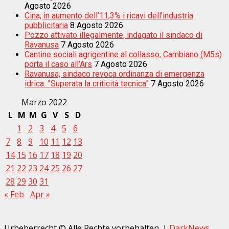
Agosto 2026
Cina, in aumento dell’11,3% i ricavi dell’industria
pubblicitaria
8 Agosto 2026
Pozzo attivato illegalmente, indagato il sindaco di
Ravanusa
7 Agosto 2026
Cantine sociali agrigentine al collasso, Cambiano (M5s)
porta il caso all’Ars
7 Agosto 2026
Ravanusa, sindaco revoca ordinanza di emergenza
idrica: ”Superata la criticità tecnica”
7 Agosto 2026
Marzo 2022
L
M
M
G
V
S
D
1
2
3
4
5
6
7
8
9
10
11
12
13
14
15
16
17
18
19
20
21
22
23
24
25
26
27
28
29
30
31
« Feb
Apr »
Urheberrecht © Alle Rechte vorbehalten.
|
DarkNews