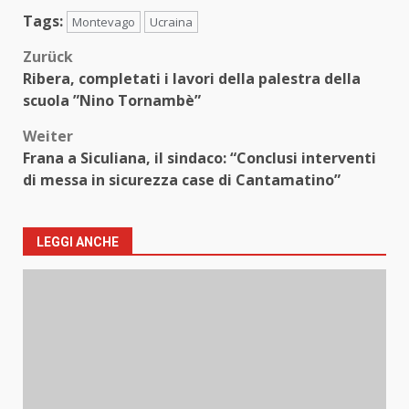
Tags:
Montevago
Ucraina
Beitragsnavigation
Zurück
Ribera, completati i lavori della palestra della
scuola ”Nino Tornambè”
Weiter
Frana a Siculiana, il sindaco: “Conclusi interventi
di messa in sicurezza case di Cantamatino”
LEGGI ANCHE