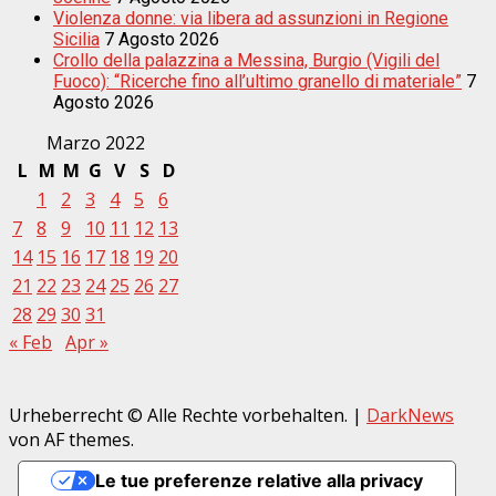
Violenza donne: via libera ad assunzioni in Regione
Sicilia
7 Agosto 2026
Crollo della palazzina a Messina, Burgio (Vigili del
Fuoco): “Ricerche fino all’ultimo granello di materiale”
7
Agosto 2026
Marzo 2022
L
M
M
G
V
S
D
1
2
3
4
5
6
7
8
9
10
11
12
13
14
15
16
17
18
19
20
21
22
23
24
25
26
27
28
29
30
31
« Feb
Apr »
Urheberrecht © Alle Rechte vorbehalten.
|
DarkNews
von AF themes.
Le tue preferenze relative alla privacy