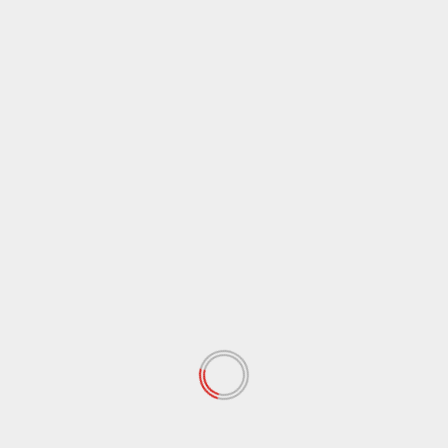
Cronaca
Sicilia
“Quando popolavamo i Campi Flegrei, gli antenati di
Musumeci mangiavano banane”, è bufera sul
deputato di AVS Borrelli
5 Agosto 2026
Cronaca
Sicilia