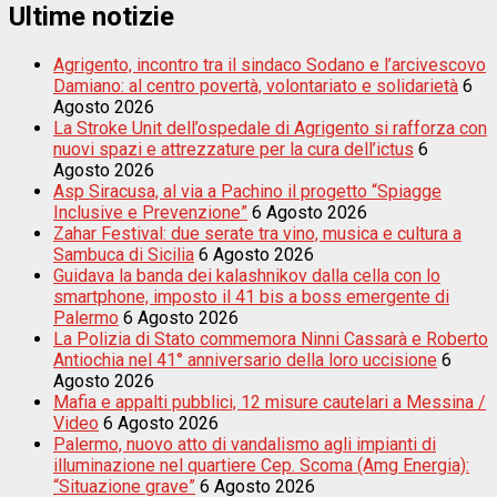
Ultime notizie
Agrigento, incontro tra il sindaco Sodano e l’arcivescovo
Damiano: al centro povertà, volontariato e solidarietà
6
Agosto 2026
La Stroke Unit dell’ospedale di Agrigento si rafforza con
nuovi spazi e attrezzature per la cura dell’ictus
6
Agosto 2026
Asp Siracusa, al via a Pachino il progetto “Spiagge
Inclusive e Prevenzione”
6 Agosto 2026
Zahar Festival: due serate tra vino, musica e cultura a
Sambuca di Sicilia
6 Agosto 2026
Guidava la banda dei kalashnikov dalla cella con lo
smartphone, imposto il 41 bis a boss emergente di
Palermo
6 Agosto 2026
La Polizia di Stato commemora Ninni Cassarà e Roberto
Antiochia nel 41° anniversario della loro uccisione
6
Agosto 2026
Mafia e appalti pubblici, 12 misure cautelari a Messina /
Video
6 Agosto 2026
Palermo, nuovo atto di vandalismo agli impianti di
illuminazione nel quartiere Cep. Scoma (Amg Energia):
“Situazione grave”
6 Agosto 2026