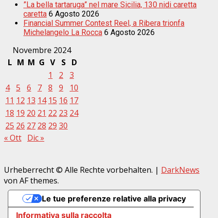
”La bella tartaruga” nel mare Sicilia, 130 nidi caretta
caretta
6 Agosto 2026
Financial Summer Contest Reel, a Ribera trionfa
Michelangelo La Rocca
6 Agosto 2026
Novembre 2024
L
M
M
G
V
S
D
1
2
3
4
5
6
7
8
9
10
11
12
13
14
15
16
17
18
19
20
21
22
23
24
25
26
27
28
29
30
« Ott
Dic »
Urheberrecht © Alle Rechte vorbehalten.
|
DarkNews
von AF themes.
Le tue preferenze relative alla privacy
Informativa sulla raccolta