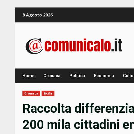
Zum
8 Agosto 2026
Inhalt
springen
Home
Cronaca
Politica
Economia
Cultu
Cronaca
Sicilia
Raccolta differenzia
200 mila cittadini en