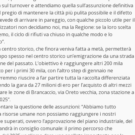
à sul turnover e attendiamo quella sull’assunzione definitiva
l pregio di mantenere la città più pulita possibile e il difetto
evede di arrivare in pareggio, con qualche piccolo utile per il
zzatori non decidiamo noi, ma la Regione: se la loro scelta
o, il ciclo di rifiuti va chiuso in qualche modo e lo
o”.
n centro storico, che finora veniva fatta a metà, permetterà
troppo spesso nel centro storico un’emigrazione da una strada
ne del passato. L’obiettivo è raggiungere altri 200 mila
ito per i primi 30 mila, con l’altro step di gennaio ne
vremmo riuscire a far partire tutta la raccolta differenziata
endo la gara da 27 milioni di ero per l’acquisto di altri mezzi
olare le zone di Brancaccio, via Oreto vecchia, zona stazione a
025”.
ontare la questione delle assunzioni: “Abbiamo tutto
za risorse umane non possiamo raggiungere i nostri
re superati, ovvero l’approvazione del piano industriale, del
e andrà in consiglio comunale: il primo percorso che