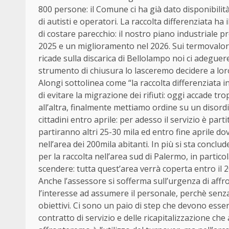
800 persone: il Comune ci ha già dato disponibilit
di autisti e operatori. La raccolta differenziata ha i
di costare parecchio: il nostro piano industriale pr
2025 e un miglioramento nel 2026. Sui termovalori
ricade sulla discarica di Bellolampo noi ci adeguerem
strumento di chiusura lo lasceremo decidere a lor
Alongi sottolinea come “la raccolta differenziata i
di evitare la migrazione dei rifiuti: oggi accade 
all’altra, finalmente mettiamo ordine su un disordi
cittadini entro aprile: per adesso il servizio è part
partiranno altri 25-30 mila ed entro fine aprile do
nell’area dei 200mila abitanti. In più si sta conclud
per la raccolta nell’area sud di Palermo, in partic
scendere: tutta quest’area verrà coperta entro il 2
Anche l’assessore si sofferma sull’urgenza di affr
l’interesse ad assumere il personale, perchè sen
obiettivi. Ci sono un paio di step che devono esse
contratto di servizio e delle ricapitalizzazione ch