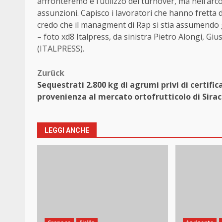
affronteremo è l’utilizzo del turnover, ma nell’ar
assunzioni. Capisco i lavoratori che hanno fretta 
credo che il managment di Rap si stia assumendo gr
– foto xd8 Italpress, da sinistra Pietro Alongi, Gi
(ITALPRESS).
Beitragsnavigation
Zurück
Sequestrati 2.800 kg di agrumi privi di certific
provenienza al mercato ortofrutticolo di Sira
LEGGI ANCHE