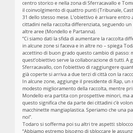
centro storico e nella zona di Sferracavallo e Tom
il coinvolgimento di quattro punti (Tribunale, Cast
31 dello stesso mese. L’obiettivo è arrivare entro
cittadini nella raccolta differenziata, seguendo un
altre aree (Mondello e Partanna).
“Ci siamo dati la sfida di aumentare la raccolta di
in alcune zone si faceva e in altre no – spiega Tod
accettino di buon grado questo cambio di passo: m
quest’obiettivo serve la collaborazione di tutti
Sferracavallo, con l’obiettivo di raggiungere qua
già coperte si arriva a due terzi di città con la racc
In alcune zone, aggiunge il presidente di Rap, un 
modesto miglioramento della raccolta, mentre pri
Mondello era partita con prospettive minori, ma
questo significa che da parte dei cittadini c’è vol
macchinette mangiaplastica. Speriamo che una par
noi”.
Todaro si sofferma poi su altri tre aspetti: sblocc
“Abbiamo estremo bisogno di sbloccare le assunzi