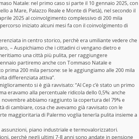
maso Natale: nel primo caso si parte il 10 gennaio 2025, con
ello a Mare, Palazzo Reale e Monte di Pietà), nel secondo il
 aprile 2025 al coinvolgimento complessivo di 200 mila
 percorso iniziato alcuni mesi fa con il coinvolgimento di
fferenziata in centro storico, perchè era umiliante vedere che
aro, – Auspichiamo che i cittadini ci vengano dietro e
eritiamo una città più pulita, per raggiungere
. A gennaio partiremo anche con Tommaso Natale e
nto prima 200 mila persone: se le aggiungiamo alle 200 mila
olta differenziata attiva”.
miglioramento si è già ravvisato: “Al Cep c’è stato un primo
ma eravamo alla percentuale ridicola dello 0,5%: anche
 a novembre abbiamo raggiunto la copertura del 79% e
ontà di cambiare, cosa che avevamo già ravvisato con le
te maggioritaria di Palermo voglia tenerla pulita insieme a
o assunzioni, piano industriale e termovalorizzatori.
oni, perchè negli ultimi 7-8 anni sono andate in pensione