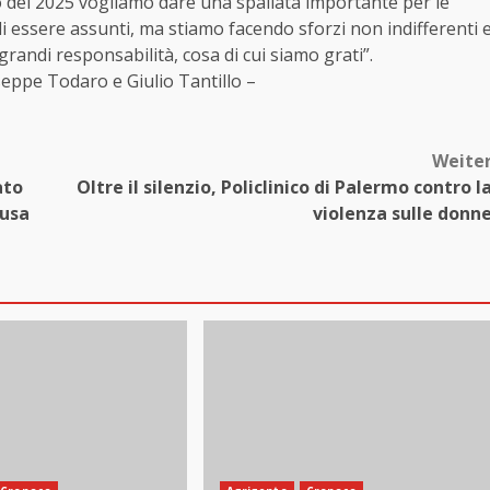
co del 2025 vogliamo dare una spallata importante per le
di essere assunti, ma stiamo facendo sforzi non indifferenti 
andi responsabilità, cosa di cui siamo grati”.
useppe Todaro e Giulio Tantillo –
Weite
ato
Oltre il silenzio, Policlinico di Palermo contro l
cusa
violenza sulle donn