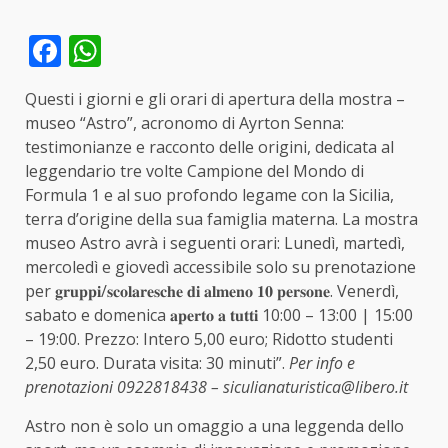
Facebook
WhatsApp
Questi i giorni e gli orari di apertura della mostra –
museo “Astro”, acronomo di Ayrton Senna:
testimonianze e racconto delle origini, dedicata al
leggendario tre volte Campione del Mondo di
Formula 1 e al suo profondo legame con la Sicilia,
terra d’origine della sua famiglia materna. La mostra
museo Astro avrà i seguenti orari: Lunedì, martedì,
mercoledì e giovedì accessibile solo su prenotazione
per 𝐠𝐫𝐮𝐩𝐩𝐢/𝐬𝐜𝐨𝐥𝐚𝐫𝐞𝐬𝐜𝐡𝐞 𝐝𝐢 𝐚𝐥𝐦𝐞𝐧𝐨 𝟏𝟎 𝐩𝐞𝐫𝐬𝐨𝐧𝐞. Venerdì,
sabato e domenica 𝐚𝐩𝐞𝐫𝐭𝐨 𝐚 𝐭𝐮𝐭𝐭𝐢 10:00 – 13:00 | 15:00
– 19:00. Prezzo: Intero 5,00 euro; Ridotto studenti
2,50 euro. Durata visita: 30 minuti”.
Per info e
prenotazioni 0922818438 – siculianaturistica@libero.it
Astro non è solo un omaggio a una leggenda dello