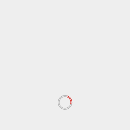
linea Metro di Salonicco
LEGGI ANCHE
Cronaca
Sicilia
Continuano le ricerche dei dispersi dopo il crollo a
Messina, il sindaco chiede lo stato di emergenza
9 Agosto 2026