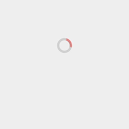
LEGGI ANCHE
Cronaca
Sicilia
Inaugurato il traghetto Costanza I di Sicilia, Schifani
“Rispettati gli impegni” / Video
6 Agosto 2026