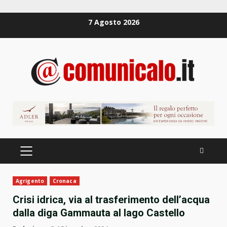
Zum
7 Agosto 2026
Inhalt
springen
PRIMÄRES
MENÜ
Agrigento
Cronaca
Crisi idrica, via al trasferimento dell’acqua
dalla diga Gammauta al lago Castello