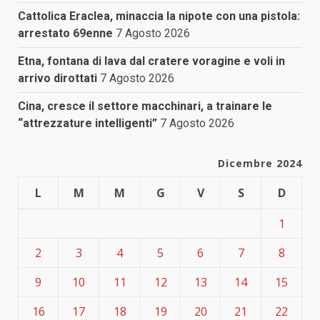
Cattolica Eraclea, minaccia la nipote con una pistola:
arrestato 69enne
7 Agosto 2026
Etna, fontana di lava dal cratere voragine e voli in
arrivo dirottati
7 Agosto 2026
Cina, cresce il settore macchinari, a trainare le
“attrezzature intelligenti”
7 Agosto 2026
Dicembre 2024
L
M
M
G
V
S
D
1
2
3
4
5
6
7
8
9
10
11
12
13
14
15
16
17
18
19
20
21
22