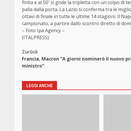
finita e al 50′ si gode la tripletta con un colpo di t
palla dalla porta. La Lazio si conferma tra le migl
ottavi di finale in tutte le ultime 14 stagioni. Il 
campionato, a partire dallo scontro diretto di dom
– Foto Ipa Agency –
(ITALPRESS).
Beitragsnavigation
Zurück
Francia, Macron “A giorni nominerò il nuovo p
ministro”
LEGGI ANCHE