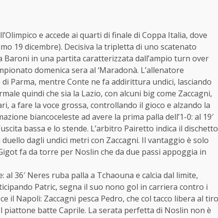
’Olimpico e accede ai quarti di finale di Coppa Italia, dove
imo 19 dicembre). Decisiva la tripletta di uno scatenato
a Baroni in una partita caratterizzata dall’ampio turn over
ampionato domenica sera al ‘Maradonà. L’allenatore
a di Parma, mentre Conte ne fa addirittura undici, lasciando
male quindi che sia la Lazio, con alcuni big come Zaccagni,
ri, a fare la voce grossa, controllando il gioco e alzando la
mazione biancoceleste ad avere la prima palla dell’1-0: al 19′
uscita bassa e lo stende. L’arbitro Pairetto indica il dischetto
 duello dagli undici metri con Zaccagni. Il vantaggio è solo
o, Gigot fa da torre per Noslin che da due passi appoggia in
al 36′ Neres ruba palla a Tchaouna e calcia dal limite,
cipando Patric, segna il suo nono gol in carriera contro i
ce il Napoli: Zaccagni pesca Pedro, che col tacco libera al tir
 piattone batte Caprile. La serata perfetta di Noslin non è