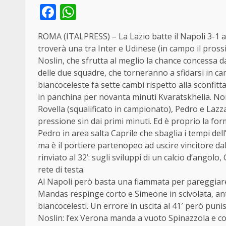
Facebook
WhatsApp
ROMA (ITALPRESS) – La Lazio batte il Napoli 3-1 all
troverà una tra Inter e Udinese (in campo il pross
Noslin, che sfrutta al meglio la chance concessa d
delle due squadre, che torneranno a sfidarsi in c
biancoceleste fa sette cambi rispetto alla sconfitt
in panchina per novanta minuti Kvaratskhelia. Nor
Rovella (squalificato in campionato), Pedro e Lazza
pressione sin dai primi minuti. Ed è proprio la for
Pedro in area salta Caprile che sbaglia i tempi dell’
ma è il portiere partenopeo ad uscire vincitore dal
rinviato al 32’: sugli sviluppi di un calcio d’angol
rete di testa.
Al Napoli però basta una fiammata per pareggiare: 
Mandas respinge corto e Simeone in scivolata, anti
biancocelesti. Un errore in uscita al 41′ però punis
Noslin: l’ex Verona manda a vuoto Spinazzola e col