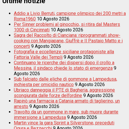
Ultime notizie
Addio a Livio Berruti, campione olimpico dei 200 metri a
Roma1960
10 Agosto 2026
Per Sinner problemi al ginocchio, si ritira dal Masters
1000 di Cincinnati
10 Agosto 2026
Sagra del Raccolto di Cianciana: riprogrammati show-
cooking con Mangiapane, Giuffrè e Il Pastaio Matto e i
concerti
9 Agosto 2026
Fotografia e eccellenze siciliane protagoniste alla
Fattoria Valle dei Templi
9 Agosto 2026
Continuano le ricerche dei dispersi dopo il crollo a
Messina, il sindaco chiede lo stato di emergenza
9
Agosto 2026
Sub falciato dalle eliche di gommone a Lampedusa,
inchiesta per omicidio nautico
9 Agosto 2026
Ubriaco danneggia il PTE di Bagheria, aggressione
scongiurata dalle forze dell’ordine
9 Agosto 2026
Rapinò una farmacia a Catania armato di taglierino, un
arresto
9 Agosto 2026
Travolto da un gommone in mare, sub muore durante
immersione a Lampedusa
9 Agosto 2026
Martin vince la gara Sprint a Silverstone, preceduti
Ogura e Bezzecchi
9 Agosto 2026