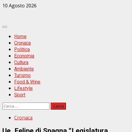
Zum
10 Agosto 2026
Inhalt
springen
Primäres
Menü
Home
Cronaca
Politica
Economia
Cultura
Ambiente
Turismo
Food & Wine
Lifestyle
Sport
Ricerca
per:
Cronaca
Ue, Felipe di Spagna “Legislatura