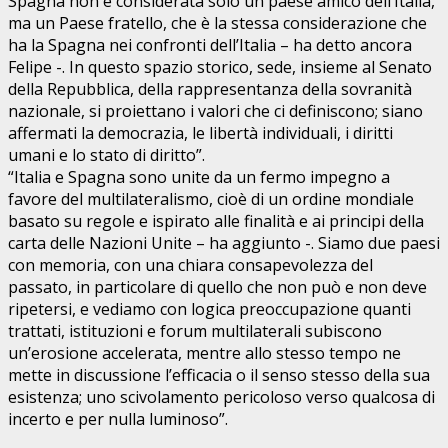
Spagna non è considerata solo un paese amico dell’Italia,
ma un Paese fratello, che è la stessa considerazione che
ha la Spagna nei confronti dell’Italia – ha detto ancora
Felipe -. In questo spazio storico, sede, insieme al Senato
della Repubblica, della rappresentanza della sovranità
nazionale, si proiettano i valori che ci definiscono; siano
affermati la democrazia, le libertà individuali, i diritti
umani e lo stato di diritto”.
“Italia e Spagna sono unite da un fermo impegno a
favore del multilateralismo, cioè di un ordine mondiale
basato su regole e ispirato alle finalità e ai principi della
carta delle Nazioni Unite – ha aggiunto -. Siamo due paesi
con memoria, con una chiara consapevolezza del
passato, in particolare di quello che non può e non deve
ripetersi, e vediamo con logica preoccupazione quanti
trattati, istituzioni e forum multilaterali subiscono
un’erosione accelerata, mentre allo stesso tempo ne
mette in discussione l’efficacia o il senso stesso della sua
esistenza; uno scivolamento pericoloso verso qualcosa di
incerto e per nulla luminoso”.